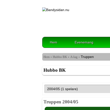
Hem
Evenemang
-
-
- Truppen
Hem
Hubbo BK
A-lag
Hubbo BK
Truppen 2004/05