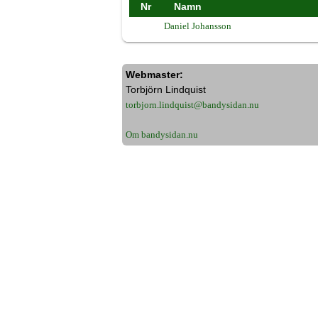
Nr
Namn
Daniel Johansson
Webmaster:
Torbjörn Lindquist
torbjorn.lindquist@bandysidan.nu
Om bandysidan.nu