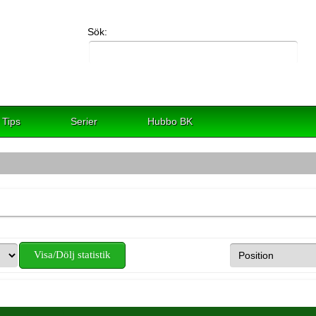
Sök:
Tips
Serier
Hubbo BK
Visa/Dölj statistik