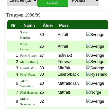
statistik
Truppen 1998/99
Nr
Namn
Ålder
Poss
Stefan
30
Anfall
Nordén
Stefan
26
Anfall
Larsson
1
27
målvakt
Peter Nilsson
2
Försvar
Martin Röing
3
30
Mittfält
Fredrik Mix
4
30
Libero/back
Pavel Franz
Viktor
6
20
Mittfält/Halv
Weiselius
7
26
Mittfält
Påhl Hanssen
Mikael
8
32
Svantesson