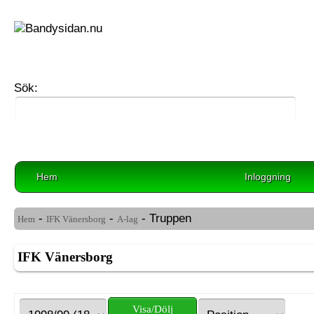
Sök:
Hem
Inloggning
-
-
- Truppen
Hem
IFK Vänersborg
A-lag
IFK Vänersborg
Visa/Dölj