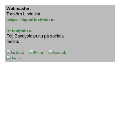
Webmaster:
Torbjörn Lindquist
torbjorn.lindquist@bandysidan.nu
Om bandysidan.nu
Följ Bandysidan.nu på sociala
media: