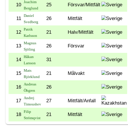
Joachim
10
25
Försvar/Mittfält
Berglund
Daniel
11
26
Mittfält
Svedberg
Patrik
12
21
Halv/Mittfält
Karlsson
Magnus
13
26
Försvar
Sjöling
Håkan
14
31
Larsson
Mats
15
21
Målvakt
Björklund
Andreas
16
26
Öhgren
Andrej
17
27
Mittfält/Anfall
Timoushev
Filip
18
21
Mittfält
Strömqvist