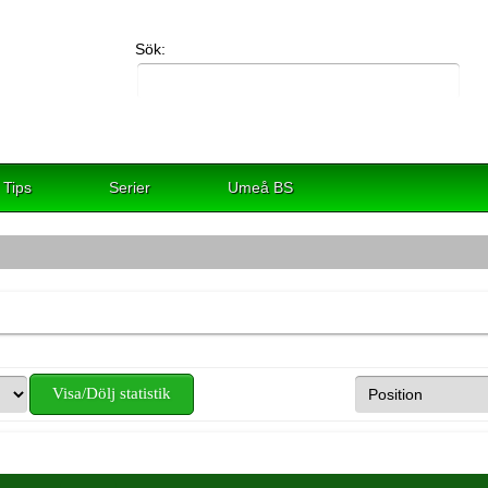
Sök:
Tips
Serier
Umeå BS
Visa/Dölj statistik