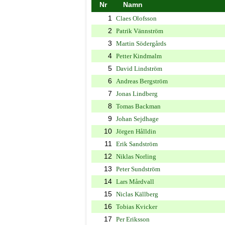
Nr
Namn
1
Claes Olofsson
2
Patrik Vännström
3
Martin Södergårds
4
Petter Kindmalm
5
David Lindström
6
Andreas Bergström
7
Jonas Lindberg
8
Tomas Backman
9
Johan Sejdhage
10
Jörgen Hålldin
11
Erik Sandström
12
Niklas Norling
13
Peter Sundström
14
Lars Mårdvall
15
Niclas Källberg
16
Tobias Kvicker
17
Per Eriksson