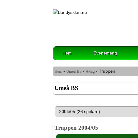
Hem
Evenemang
-
-
- Truppen
Hem
Umeå BS
A-lag
Umeå BS
Truppen 2004/05