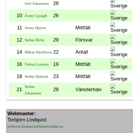
28
Gert Johansson
10
26
Jonny Ljungh
11
Mittfält
Jonny Quiros
12
29
Försvar
Stefan Helm
14
22
Anfall
Håkan Adolfsson
16
19
Mittfält
Tobias Larsson
18
23
Mittfält
Stefan Sjöblad
Stefan
21
28
Vänsterhalv
Johansson
Webmaster:
Torbjörn Lindquist
torbjorn.lindquist@bandysidan.nu