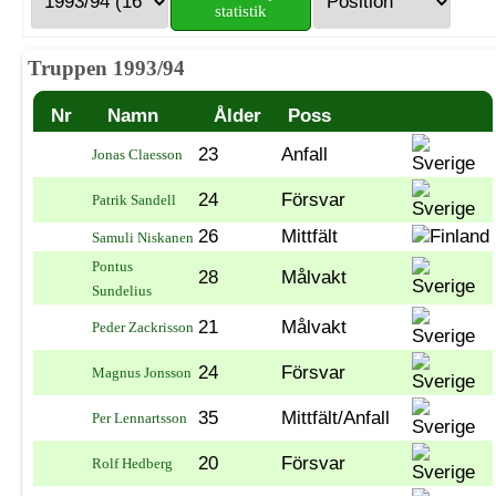
statistik
Truppen 1993/94
Nr
Namn
Ålder
Poss
23
Anfall
Jonas Claesson
24
Försvar
Patrik Sandell
26
Mittfält
Samuli Niskanen
Pontus
28
Målvakt
Sundelius
21
Målvakt
Peder Zackrisson
24
Försvar
Magnus Jonsson
35
Mittfält/Anfall
Per Lennartsson
20
Försvar
Rolf Hedberg