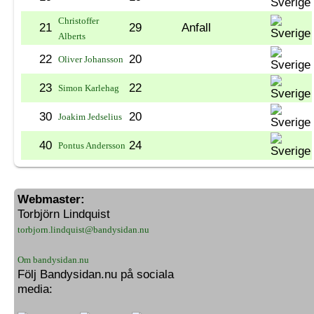
Christoffer
21
29
Anfall
Alberts
22
20
Oliver Johansson
23
22
Simon Karlehag
30
20
Joakim Jedselius
40
24
Pontus Andersson
Webmaster:
Torbjörn Lindquist
torbjorn.lindquist@bandysidan.nu
Om bandysidan.nu
Följ Bandysidan.nu på sociala
media: