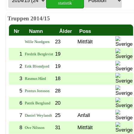
statistik
Truppen 2014/15
Nr
Namn
Ålder
Poss
23
Mittfält
Wille Nordgren
1
19
Fredrik Bergkvist
2
19
Erik Blomfjord
3
18
Rasmus Hård
5
28
Pontus Jonsson
6
20
Patrik Berglund
7
25
Anfall
Daniel Weylandt
8
31
Mittfält
Ove Nilsson