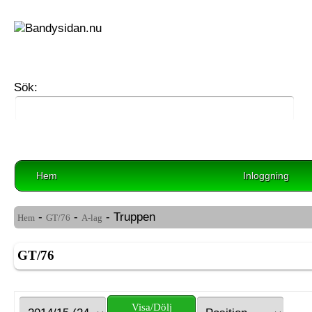
Sök:
Hem
Inloggning
-
-
- Truppen
Hem
GT/76
A-lag
GT/76
Visa/Dölj