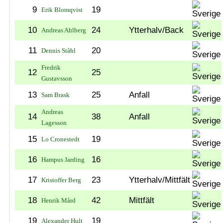
9
19
Erik Blomqvist
10
24
Ytterhalv/Back
Andreas Ahlberg
11
20
Dennis Ståhl
Fredrik
12
25
Gustavsson
13
25
Anfall
Sam Brask
Andreas
14
38
Anfall
Lagesson
15
19
Lo Cronestedt
16
16
Hampus Jarding
17
23
Ytterhalv/Mittfält
Kristoffer Berg
18
42
Mittfält
Henrik Mård
19
19
Alexander Hult