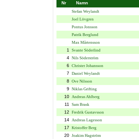
Nr
Namn
Stefan Weylandt
Joel Lövgren
Pontus Jonsson
Patrik Berglund
Max Mårtensson
1
Svante Söderlind
4
Nils Söderström
6
Christer Johansson
7
Daniel Weylandt
8
Ove Nilsson
9
Niklas Grifting
10
Andreas Ahlberg
11
Sam Brask
12
Fredrik Gustavsson
14
Andreas Lagesson
17
Kristoffer Berg
20
Joakim Hagström