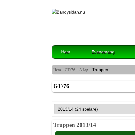
Hem
Evenemang
-
-
- Truppen
Hem
GT/76
A-lag
GT/76
Truppen 2013/14