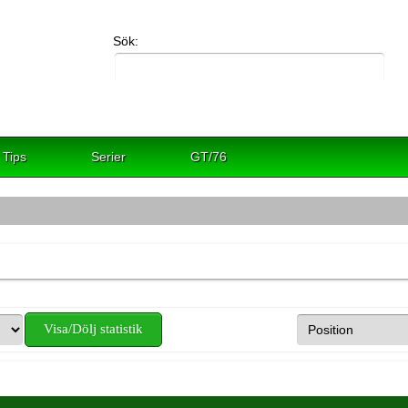
Sök:
Tips
Serier
GT/76
Visa/Dölj statistik