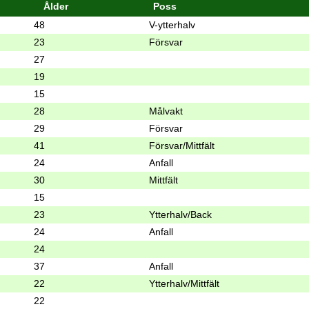
Ålder
Poss
48
V-ytterhalv
23
Försvar
27
19
15
28
Målvakt
29
Försvar
41
Försvar/Mittfält
24
Anfall
30
Mittfält
15
23
Ytterhalv/Back
24
Anfall
24
37
Anfall
22
Ytterhalv/Mittfält
22