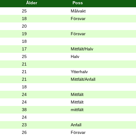
Ålder
Poss
25
Målvakt
18
Försvar
20
19
Försvar
18
17
Mittfält/Halv
25
Halv
21
21
Ytterhalv
21
Mittfält/Anfall
18
24
Mittfält
24
Mittfält
38
mittfält
24
23
Anfall
26
Försvar