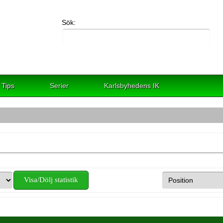
Sök:
Tips
Serier
Karlsbyhedens IK
Visa/Dölj statistik