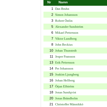
Nr
Namn
1
Dan Bruhn
2
Simon Johansson
3
Robert Östlin
5
Alexander Sundström
6
Mikael Pettersson
7
Viktor Lundberg
8
John Beckius
10
Johan Thunstedt
11
Jesper Fransson
13
Erik Pettersson
14
Per Johansson
15
Joakim Ljungberg
16
Johan Hellberg
17
Örjan Elfström
18
Jonas Sundqvist
20
Jonas Brändholm
21
Christoffer Männikkö