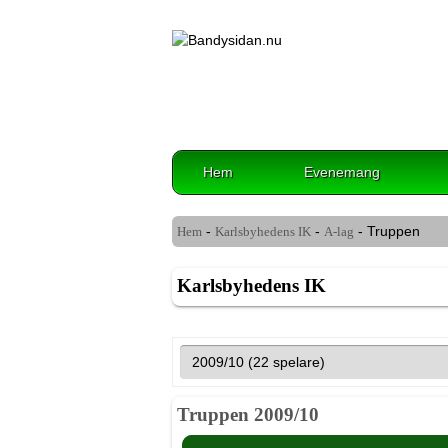
Hem
Evenemang
-
-
- Truppen
Hem
Karlsbyhedens IK
A-lag
Karlsbyhedens IK
Truppen 2009/10