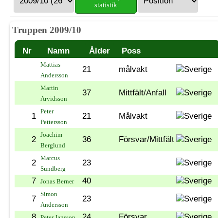
statistik
Truppen 2009/10
Nr
Namn
Ålder
Poss
Mattias
21
målvakt
Andersson
Martin
37
Mittfält/Anfall
Arvidsson
Peter
1
21
Målvakt
Pettersson
Joachim
2
36
Försvar/Mittfält
Berglund
Marcus
2
23
Sundberg
7
40
Jonas Berner
Simon
7
23
Andersson
8
24
Försvar
Peter Jansson