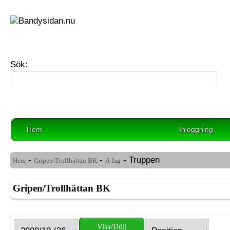
Sök:
Hem
Inloggning
-
-
- Truppen
Hem
Gripen/Trollhättan BK
A-lag
Gripen/Trollhättan BK
Visa/Dölj