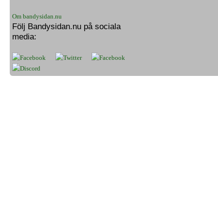
Om bandysidan.nu
Följ Bandysidan.nu på sociala
media: