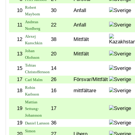
Robert
10
30
Anfall
Mayborn
Andreas
11
22
Anfall
Nordberg
Alexej
12
38
Mittfält
Kurochkin
Johan
13
20
Mittfält
Olofsson
Tobias
15
14
Christoffersson
17
26
Försvar/Mittfält
Carl Malm
Robin
18
16
mittfältare
Karlsson
Mattias
19
17
Settung-
Johansson
19
36
Daniel Larsson
Simon
20
27
Libero