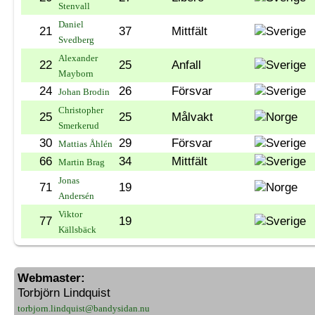
Stenvall
Daniel
21
37
Mittfält
Svedberg
Alexander
22
25
Anfall
Mayborn
24
26
Försvar
Johan Brodin
Christopher
25
25
Målvakt
Smerkerud
30
29
Försvar
Mattias Åhlén
66
34
Mittfält
Martin Brag
Jonas
71
19
Andersén
Viktor
77
19
Källsbäck
Webmaster:
Torbjörn Lindquist
torbjorn.lindquist@bandysidan.nu