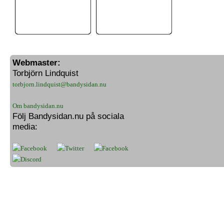
Webmaster:
Torbjörn Lindquist
torbjorn.lindquist@bandysidan.nu
Om bandysidan.nu
Följ Bandysidan.nu på sociala
media: