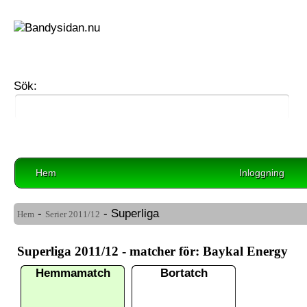
Sök:
Hem
Inloggning
-
- Superliga
Hem
Serier
2011/12
Superliga 2011/12 - matcher för: Baykal Energy
Hemmamatch
Bortatch