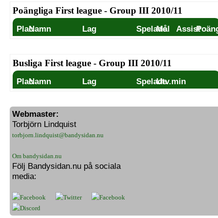
Poängliga First league - Group III 2010/11
Plac
Namn
Lag
Spelade
Mål
Assist
Poän
Busliga First league - Group III 2010/11
Plac
Namn
Lag
Spelade
Utv.min
Webmaster:
Torbjörn Lindquist
torbjorn.lindquist@bandysidan.nu
Om bandysidan.nu
Följ Bandysidan.nu på sociala
media: