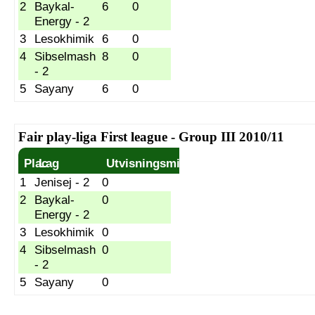
2
Baykal-
6
0
Energy - 2
3
Lesokhimik
6
0
4
Sibselmash
8
0
- 2
5
Sayany
6
0
Fair play-liga First league - Group III 2010/11
Plac
Lag
Utvisningsminuter
1
Jenisej - 2
0
2
Baykal-
0
Energy - 2
3
Lesokhimik
0
4
Sibselmash
0
- 2
5
Sayany
0