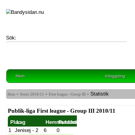
Sök:
Hem
Inloggning
-
-
- Statistik
Hem
Serier
2010/11
First league - Group III
Publik-liga First league - Group III 2010/11
Plac
Lag
Hemmamatch
Publiksnitt
1
Jenisej - 2
6
0