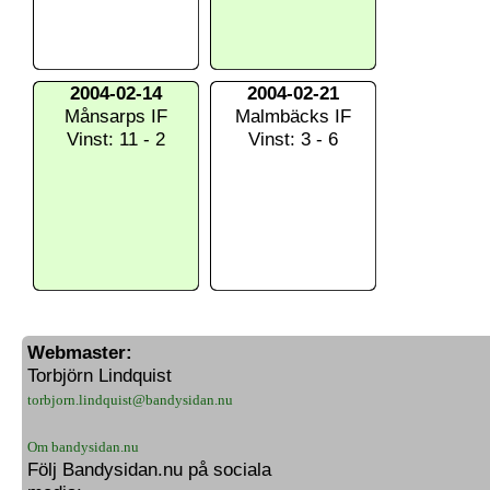
2004-02-14
2004-02-21
Månsarps IF
Malmbäcks IF
Vinst: 11 - 2
Vinst: 3 - 6
Webmaster:
Torbjörn Lindquist
torbjorn.lindquist@bandysidan.nu
Om bandysidan.nu
Följ Bandysidan.nu på sociala