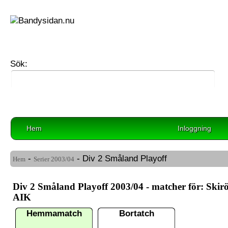
Sök:
Hem
Inloggning
-
- Div 2 Småland Playoff
Hem
Serier
2003/04
Div 2 Småland Playoff 2003/04 - matcher för: Skir
AIK
Hemmamatch
Bortatch