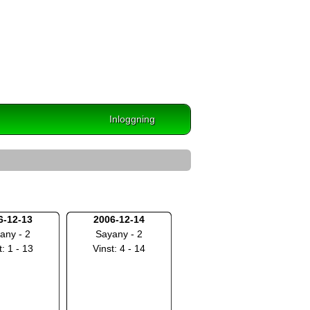
Inloggning
6-12-13
2006-12-14
any - 2
Sayany - 2
t: 1 - 13
Vinst: 4 - 14