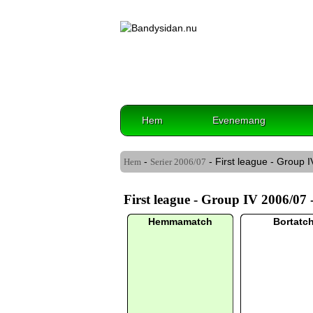
Hem
Evenemang
-
- First league - Group I
Hem
Serier
2006/07
First league - Group IV 2006/07 
Hemmamatch
Bortatc