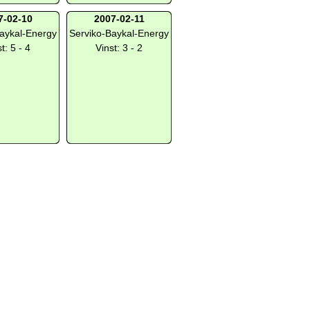
7-02-10
2007-02-11
aykal-Energy
Serviko-Baykal-Energy
t: 5 - 4
Vinst: 3 - 2