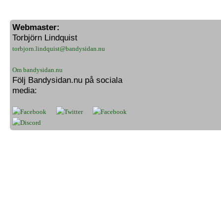
Webmaster:
Torbjörn Lindquist
torbjorn.lindquist@bandysidan.nu
Om bandysidan.nu
Följ Bandysidan.nu på sociala
media: