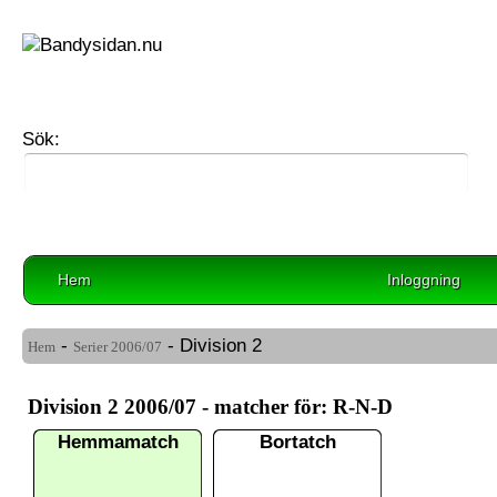
Sök:
Hem
Inloggning
-
- Division 2
Hem
Serier
2006/07
Division 2 2006/07 - matcher för: R-N-D
Hemmamatch
Bortatch