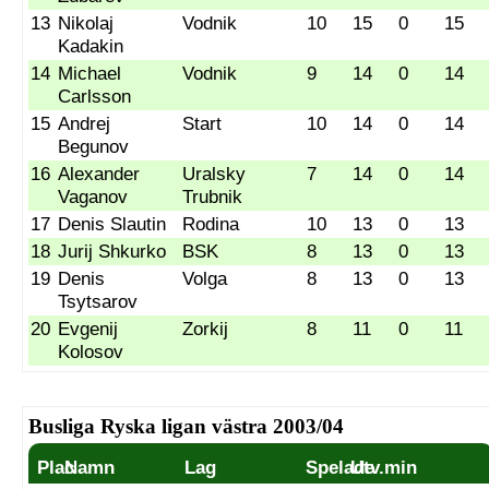
13
Nikolaj
Vodnik
10
15
0
15
Kadakin
14
Michael
Vodnik
9
14
0
14
Carlsson
15
Andrej
Start
10
14
0
14
Begunov
16
Alexander
Uralsky
7
14
0
14
Vaganov
Trubnik
17
Denis Slautin
Rodina
10
13
0
13
18
Jurij Shkurko
BSK
8
13
0
13
19
Denis
Volga
8
13
0
13
Tsytsarov
20
Evgenij
Zorkij
8
11
0
11
Kolosov
Busliga Ryska ligan västra 2003/04
Plac
Namn
Lag
Spelade
Utv.min