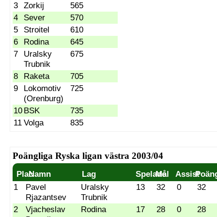
3
Zorkij
565
4
Sever
570
5
Stroitel
610
6
Rodina
645
7
Uralsky
675
Trubnik
8
Raketa
705
9
Lokomotiv
725
(Orenburg)
10
BSK
735
11
Volga
835
Poängliga Ryska ligan västra 2003/04
Plac
Namn
Lag
Spelade
Mål
Assist
Poän
1
Pavel
Uralsky
13
32
0
32
Rjazantsev
Trubnik
2
Vjacheslav
Rodina
17
28
0
28