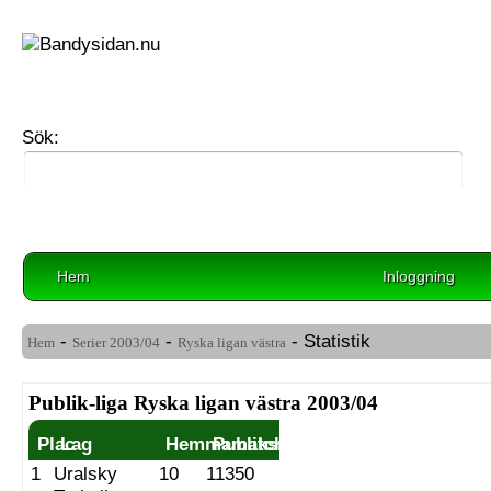
Sök:
Hem
Inloggning
-
-
- Statistik
Hem
Serier
2003/04
Ryska ligan västra
Publik-liga Ryska ligan västra 2003/04
Plac
Lag
Hemmamatch
Publiksnitt
1
Uralsky
10
11350