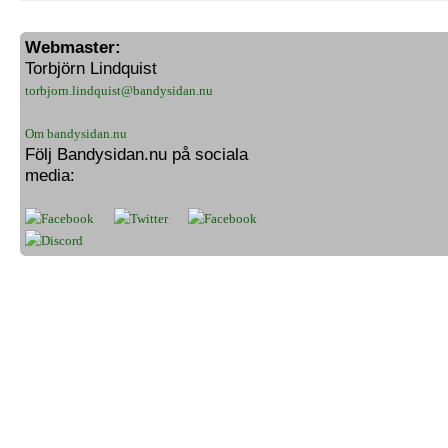
Webmaster:
Torbjörn Lindquist
torbjorn.lindquist@bandysidan.nu
Om bandysidan.nu
Följ Bandysidan.nu på sociala
media: