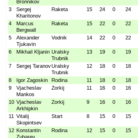
Bronnikov
3
Sergej
Raketa
15
24
0
24
Kharitonov
4
Marcus
Raketa
15
22
0
22
Bergwall
5
Alexander
Vodnik
14
22
0
22
Tjukavin
6
Mikhail Kljanin
Uralsky
13
19
0
19
Trubnik
7
Sergej Taranov
Uralsky
12
18
0
18
Trubnik
8
Igor Zagoskin
Rodina
11
18
0
18
9
Vjacheslav
Zorkij
11
16
0
16
Mankos
10
Vjacheslav
Zorkij
9
16
0
16
Arkhipkin
11
Vitalij
Start
8
15
0
15
Skopintsev
12
Konstantin
Rodina
12
15
0
15
Zubarev