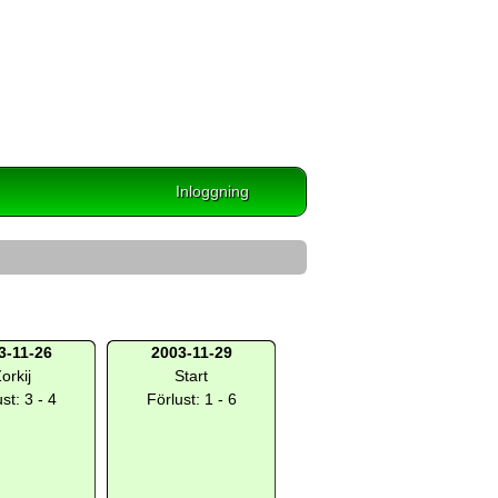
Inloggning
3-11-26
2003-11-29
orkij
Start
st: 3 - 4
Förlust: 1 - 6