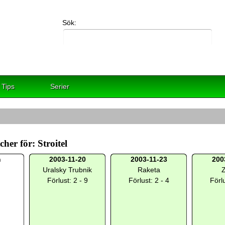
Sök:
Tips
Serier
her för: Stroitel
h
2003-11-20
2003-11-23
200
Uralsky Trubnik
Raketa
Z
Förlust: 2 - 9
Förlust: 2 - 4
Förlu