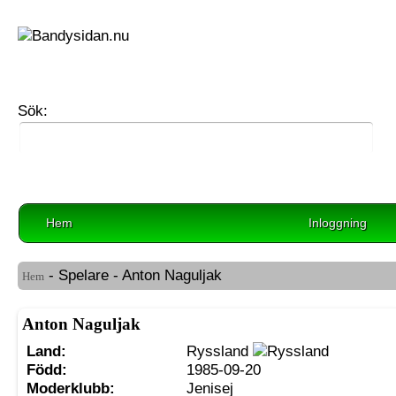
Sök:
Hem
Inloggning
- Spelare - Anton Naguljak
Hem
Anton Naguljak
Land:
Ryssland
Född:
1985-09-20
Moderklubb:
Jenisej