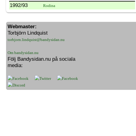
1992/93
Rodina
Webmaster:
Torbjörn Lindquist
torbjorn.lindquist@bandysidan.nu
Om bandysidan.nu
Följ Bandysidan.nu på sociala
media: