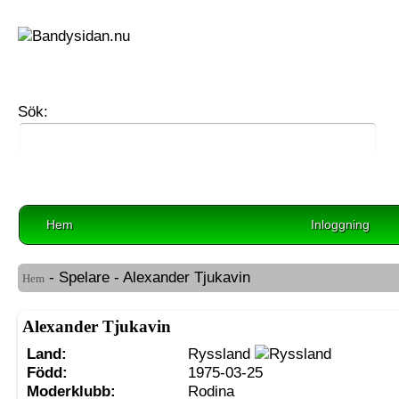
Sök:
Hem
Inloggning
- Spelare - Alexander Tjukavin
Hem
Alexander Tjukavin
Land:
Ryssland
Född:
1975-03-25
Moderklubb:
Rodina