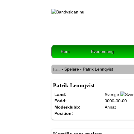
Hem
Evenemang
- Spelare - Patrik Lennqvist
Hem
Patrik Lennqvist
Land:
Sverige
Född:
0000-00-00
Moderklubb:
Annat
Position: