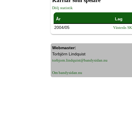
Karriär som spelare
Dölj statistik
År
Lag
2004/05
Västerås S
Webmaster:
Torbjörn Lindquist
torbjorn.lindquist@bandysidan.nu
Om bandysidan.nu