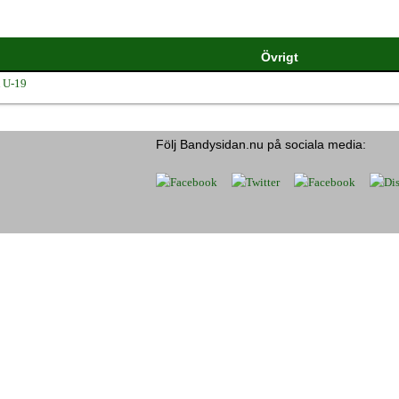
Övrigt
K U-19
Följ Bandysidan.nu på sociala media: