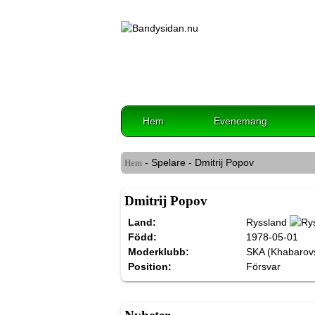
Hem
Evenemang
- Spelare - Dmitrij Popov
Hem
Dmitrij Popov
Land:
Ryssland
Född:
1978-05-01
Moderklubb:
SKA (Khabarov
Position:
Försvar