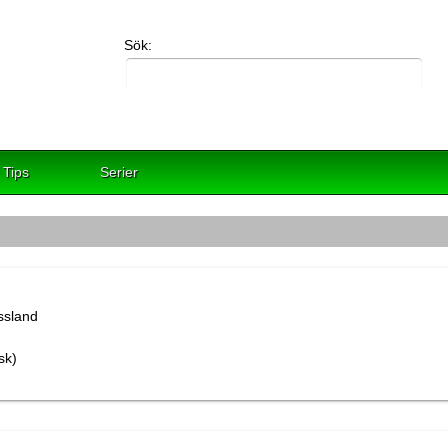
Sök:
Tips
Serier
sk)