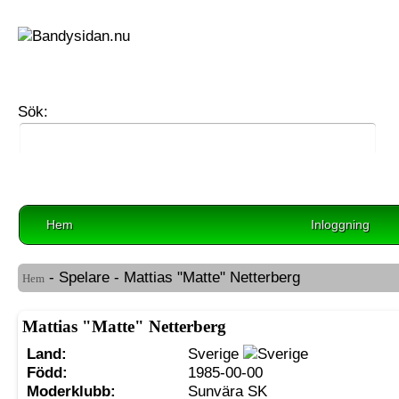
Sök:
Hem
Inloggning
- Spelare - Mattias "Matte" Netterberg
Hem
Mattias "Matte" Netterberg
Land:
Sverige
Född:
1985-00-00
Moderklubb:
Sunvära SK