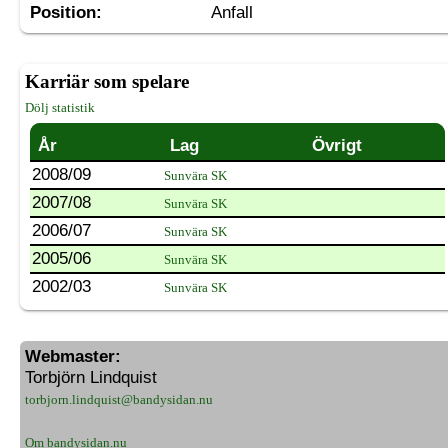
Position:
Anfall
Karriär som spelare
Dölj statistik
År
Lag
Övrigt
2008/09
Sunvära SK
2007/08
Sunvära SK
2006/07
Sunvära SK
2005/06
Sunvära SK
2002/03
Sunvära SK
Webmaster:
Torbjörn Lindquist
torbjorn.lindquist@bandysidan.nu
Om bandysidan.nu