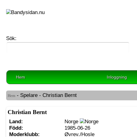
Sök:
Hem
Inloggning
- Spelare - Christian Bernt
Hem
Christian Bernt
Land:
Norge
Född:
1985-06-26
Moderklubb:
Øvrev./Hosle