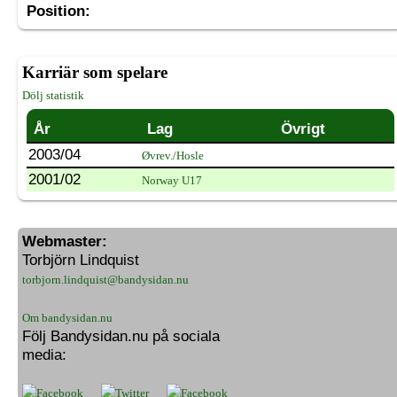
Position:
Karriär som spelare
Dölj statistik
År
Lag
Övrigt
2003/04
Øvrev./Hosle
2001/02
Norway U17
Webmaster:
Torbjörn Lindquist
torbjorn.lindquist@bandysidan.nu
Om bandysidan.nu
Följ Bandysidan.nu på sociala
media: