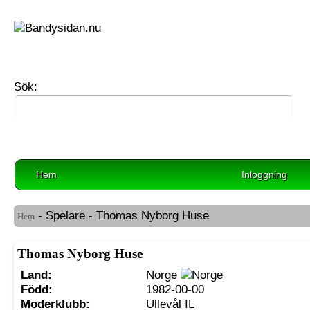
Sök:
Hem
Inloggning
- Spelare - Thomas Nyborg Huse
Hem
Thomas Nyborg Huse
Land:
Norge
Född:
1982-00-00
Moderklubb:
Ullevål IL