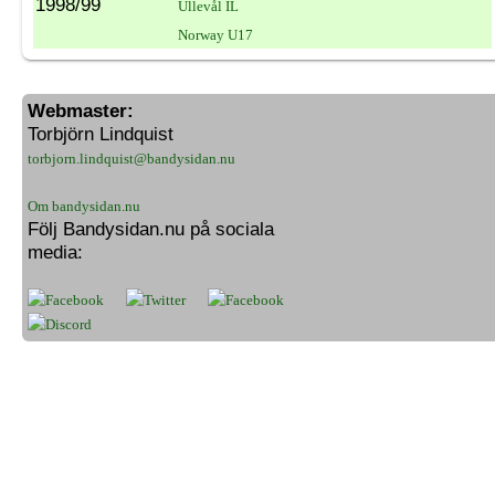
1998/99
Ullevål IL
Norway U17
Webmaster:
Torbjörn Lindquist
torbjorn.lindquist@bandysidan.nu
Om bandysidan.nu
Följ Bandysidan.nu på sociala
media: