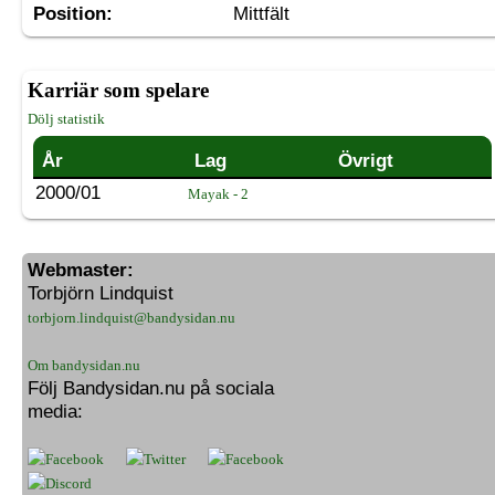
Position:
Mittfält
Karriär som spelare
Dölj statistik
År
Lag
Övrigt
2000/01
Mayak - 2
Webmaster:
Torbjörn Lindquist
torbjorn.lindquist@bandysidan.nu
Om bandysidan.nu
Följ Bandysidan.nu på sociala
media: