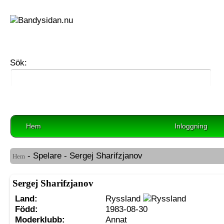
Sök:
Hem
Inloggning
- Spelare - Sergej Sharifzjanov
Hem
Sergej Sharifzjanov
Land:
Ryssland
Född:
1983-08-30
Moderklubb:
Annat