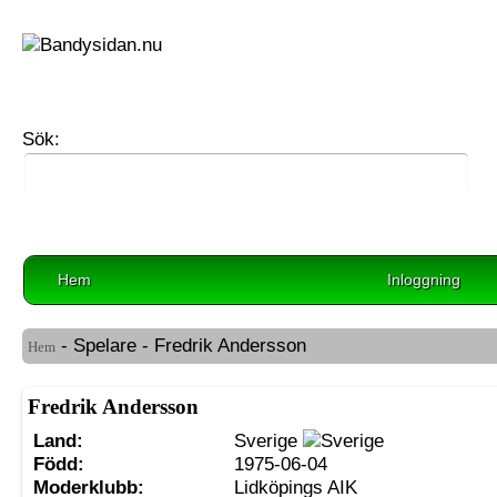
Sök:
Hem
Inloggning
- Spelare - Fredrik Andersson
Hem
Fredrik Andersson
Land:
Sverige
Född:
1975-06-04
Moderklubb:
Lidköpings AIK