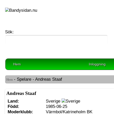
Sök:
Hem
Inloggning
- Spelare - Andreas Staaf
Hem
Andreas Staaf
Land:
Sverige
Född:
1985-06-25
Moderklubb:
Värmbol/Katrineholm BK