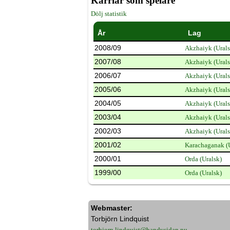
Karriär som spelare
Dölj statistik
År
Lag
2008/09
Akzhaiyk (Urals
2007/08
Akzhaiyk (Urals
2006/07
Akzhaiyk (Urals
2005/06
Akzhaiyk (Urals
2004/05
Akzhaiyk (Urals
2003/04
Akzhaiyk (Urals
2002/03
Akzhaiyk (Urals
2001/02
Karachaganak (U
2000/01
Orda (Uralsk)
1999/00
Orda (Uralsk)
Webmaster:
Torbjörn Lindquist
torbjorn.lindquist@bandysidan.nu