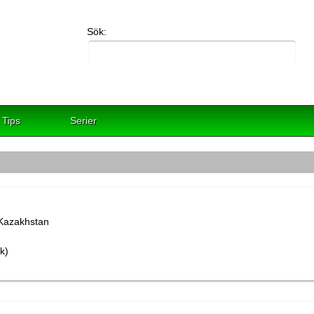
Sök:
Tips
Serier
k)