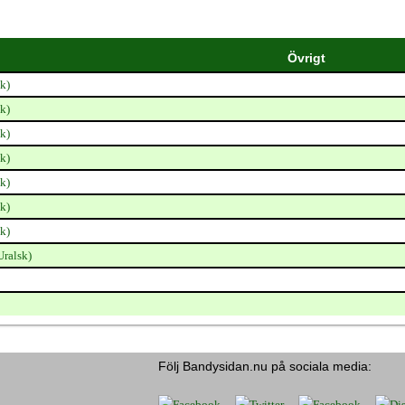
Övrigt
k)
k)
k)
k)
k)
k)
k)
ralsk)
Följ Bandysidan.nu på sociala media: