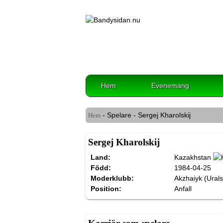
Hem
Evenemang
- Spelare - Sergej Kharolskij
Hem
Sergej Kharolskij
Land:
Kazakhstan
Född:
1984-04-25
Moderklubb:
Akzhaiyk (Urals
Position:
Anfall