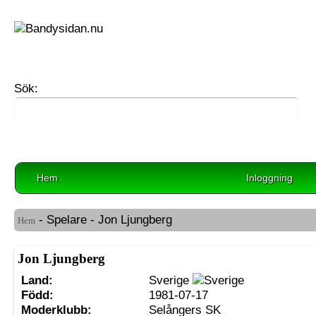
Sök:
Hem
Inloggning
- Spelare - Jon Ljungberg
Hem
Jon Ljungberg
Land:
Sverige
Född:
1981-07-17
Moderklubb:
Selångers SK