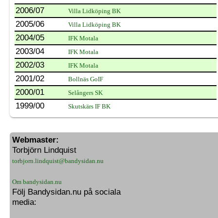
2006/07
Villa Lidköping BK
2005/06
Villa Lidköping BK
2004/05
IFK Motala
2003/04
IFK Motala
2002/03
IFK Motala
2001/02
Bollnäs GoIF
2000/01
Selångers SK
1999/00
Skutskärs IF BK
Webmaster:
Torbjörn Lindquist
torbjorn.lindquist@bandysidan.nu
Om bandysidan.nu
Följ Bandysidan.nu på sociala
media: