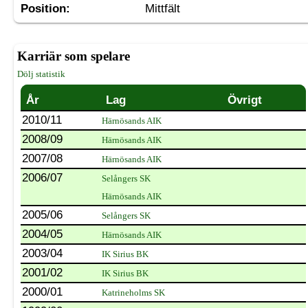
Position:
Mittfält
Karriär som spelare
Dölj statistik
År
Lag
Övrigt
2010/11
Härnösands AIK
2008/09
Härnösands AIK
2007/08
Härnösands AIK
2006/07
Selångers SK
Härnösands AIK
2005/06
Selångers SK
2004/05
Härnösands AIK
2003/04
IK Sirius BK
2001/02
IK Sirius BK
2000/01
Katrineholms SK