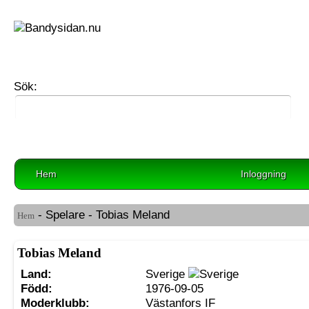
Sök:
Hem
Inloggning
- Spelare - Tobias Meland
Hem
Tobias Meland
Land:
Sverige
Född:
1976-09-05
Moderklubb:
Västanfors IF