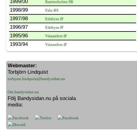
1999/00
Katrineholms SK
1998/99
Falu BS
1997/98
Edsbyns IF
1996/97
Edsbyns IF
1995/96
Västanfors IF
1993/94
Västanfors IF
Webmaster:
Torbjörn Lindquist
torbjorn.lindquist@bandysidan.nu
Om bandysidan.nu
Följ Bandysidan.nu på sociala
media: