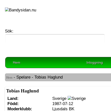
Sök:
Hem
Inloggning
- Spelare - Tobias Haglund
Hem
Tobias Haglund
Land:
Sverige
Född:
1987-07-12
Moderklubb:
Ljusdals BK