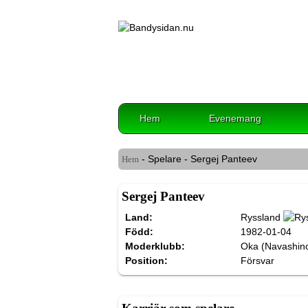
Hem
Evenemang
- Spelare - Sergej Panteev
Hem
Sergej Panteev
Land:
Ryssland
Född:
1982-01-04
Moderklubb:
Oka (Navashin
Position:
Försvar