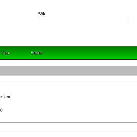
Sök:
Tips
Serier
o)