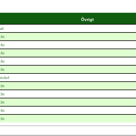
Övrigt
sal
chi
chi
chi
chi
chi
nickel
chi
chi
chi
chi
chi