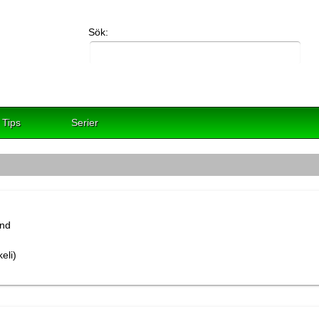
Sök:
Tips
Serier
eli)