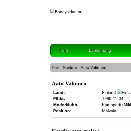
Hem
Evenemang
- Spelare - Aatu Valtonen
Hem
Aatu Valtonen
Land:
Finland
Född:
1990-11-04
Moderklubb:
Kampparit (Mikk
Position:
Målvakt