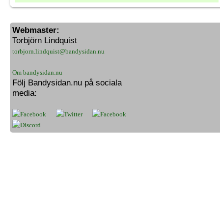
Webmaster:
Torbjörn Lindquist
torbjorn.lindquist@bandysidan.nu
Om bandysidan.nu
Följ Bandysidan.nu på sociala
media: