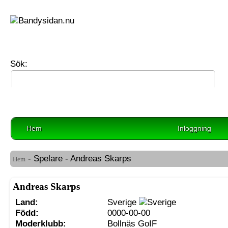
Sök:
Hem
Inloggning
- Spelare - Andreas Skarps
Hem
Andreas Skarps
Land:
Sverige
Född:
0000-00-00
Moderklubb:
Bollnäs GoIF