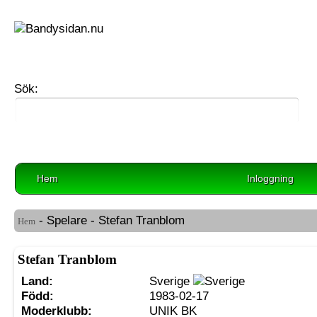
Sök:
Hem
Inloggning
- Spelare - Stefan Tranblom
Hem
Stefan Tranblom
Land:
Sverige
Född:
1983-02-17
Moderklubb:
UNIK BK