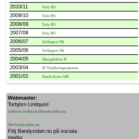
2010/11
Falu BS
2009/10
Falu BS
2008/09
Falu BS
2007/08
Falu BS
2006/07
Selångers SK
2005/06
Selångers SK
2004/05
Djurgårdens IF
2003/04
IF Vindhemspojkarna
2001/02
Sandvikens AIK
Webmaster:
Torbjörn Lindquist
torbjorn.lindquist@bandysidan.nu
Om bandysidan.nu
Följ Bandysidan.nu på sociala
media: