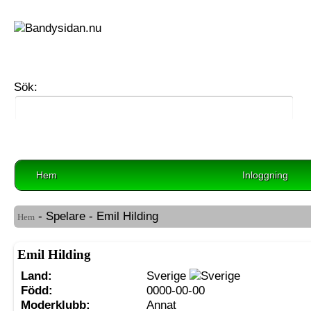
Sök:
Hem
Inloggning
- Spelare - Emil Hilding
Hem
Emil Hilding
Land:
Sverige
Född:
0000-00-00
Moderklubb:
Annat