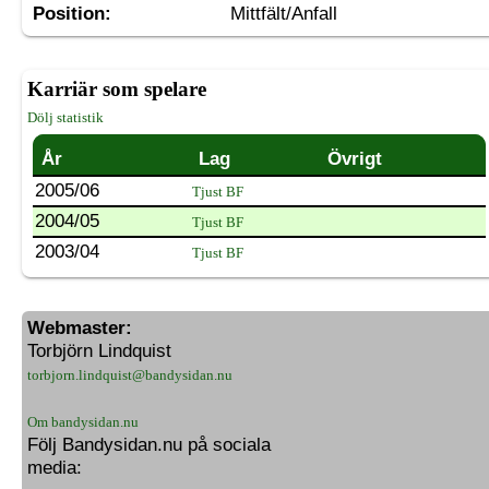
Position:
Mittfält/Anfall
Karriär som spelare
Dölj statistik
År
Lag
Övrigt
2005/06
Tjust BF
2004/05
Tjust BF
2003/04
Tjust BF
Webmaster:
Torbjörn Lindquist
torbjorn.lindquist@bandysidan.nu
Om bandysidan.nu
Följ Bandysidan.nu på sociala
media: