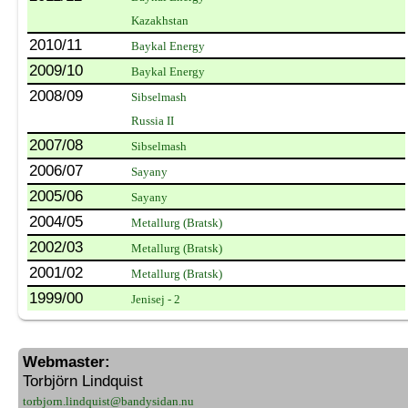
Kazakhstan
2010/11
Baykal Energy
2009/10
Baykal Energy
2008/09
Sibselmash
Russia II
2007/08
Sibselmash
2006/07
Sayany
2005/06
Sayany
2004/05
Metallurg (Bratsk)
2002/03
Metallurg (Bratsk)
2001/02
Metallurg (Bratsk)
1999/00
Jenisej - 2
Webmaster:
Torbjörn Lindquist
torbjorn.lindquist@bandysidan.nu