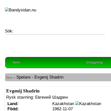
Sök:
Hem
Inloggning
- Spelare - Evgenij Shadrin
Hem
Evgenij Shadrin
Rysk stavning: Евгений Шадрин
Land:
Kazakhstan
Född:
1982-11-07