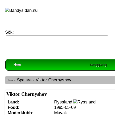
Sök:
Hem
Inloggning
- Spelare - Viktor Chernyshov
Hem
Viktor Chernyshov
Land:
Ryssland
Född:
1985-05-09
Moderklubb:
Mayak