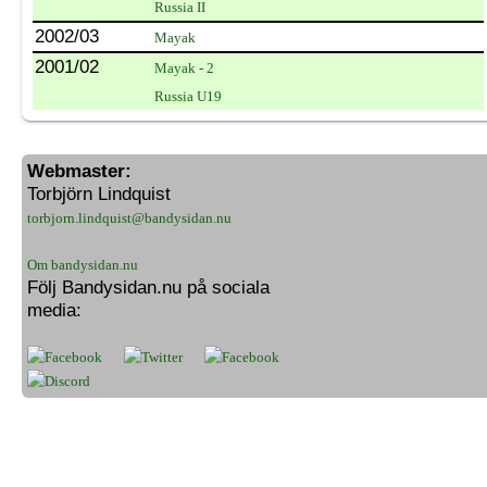
Russia II
2002/03
Mayak
2001/02
Mayak - 2
Russia U19
Webmaster:
Torbjörn Lindquist
torbjorn.lindquist@bandysidan.nu
Om bandysidan.nu
Följ Bandysidan.nu på sociala
media: