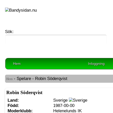
Sök:
Hem
Inloggning
- Spelare - Robin Söderqvist
Hem
Robin Söderqvist
Land:
Sverige
Född:
1987-00-00
Moderklubb:
Helenelunds IK