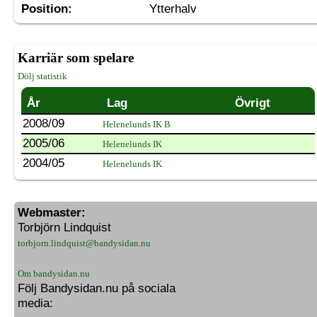
Position:
Ytterhalv
Karriär som spelare
Dölj statistik
År
Lag
Övrigt
2008/09
Helenelunds IK B
2005/06
Helenelunds IK
2004/05
Helenelunds IK
Webmaster:
Torbjörn Lindquist
torbjorn.lindquist@bandysidan.nu
Om bandysidan.nu
Följ Bandysidan.nu på sociala
media: