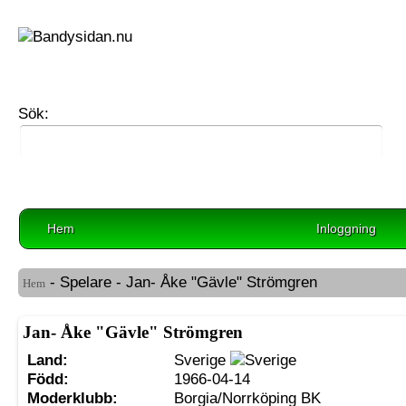
Sök:
Hem
Inloggning
- Spelare - Jan- Åke "Gävle" Strömgren
Hem
Jan- Åke "Gävle" Strömgren
Land:
Sverige
Född:
1966-04-14
Moderklubb:
Borgia/Norrköping BK