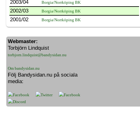
2003/04
Borgia/Norrköping BK
2002/03
Borgia/Norrköping BK
2001/02
Borgia/Norrköping BK
Webmaster:
Torbjörn Lindquist
torbjorn.lindquist@bandysidan.nu
Om bandysidan.nu
Följ Bandysidan.nu på sociala
media: