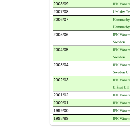
2008/09
IFK Väner
2007/08
Uralsky T
2006/07
Hammarby
Hammarby
2005/06
IFK Väner
Sweden
2004/05
IFK Väner
Sweden
2003/04
IFK Väner
Sweden U
2002/03
IFK Väner
Blåsut BK
2001/02
IFK Väner
2000/01
IFK Väner
1999/00
IFK Väner
1998/99
IFK Väner