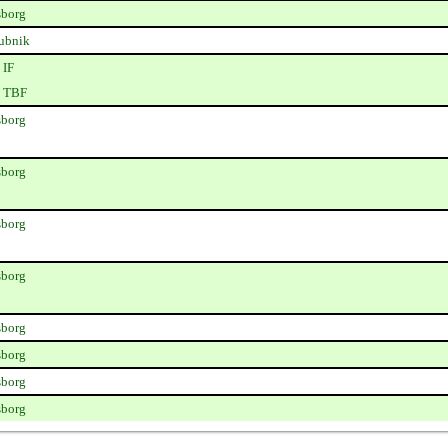
sborg
rubnik
 IF
 TBF
sborg
sborg
sborg
sborg
sborg
sborg
sborg
sborg