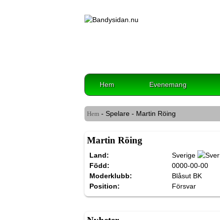
Hem
Evenemang
- Spelare - Martin Röing
Hem
Martin Röing
Land:
Sverige
Född:
0000-00-00
Moderklubb:
Blåsut BK
Position:
Försvar