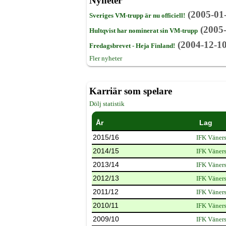
Nyheter
(2005-01
Sveriges VM-trupp är nu officiell!
(2005-
Hultqvist har nominerat sin VM-trupp
(2004-12-10
Fredagsbrevet - Heja Finland!
Fler nyheter
Karriär som spelare
Dölj statistik
År
Lag
2015/16
IFK Väner
2014/15
IFK Väner
2013/14
IFK Väner
2012/13
IFK Väner
2011/12
IFK Väner
2010/11
IFK Väner
2009/10
IFK Väner