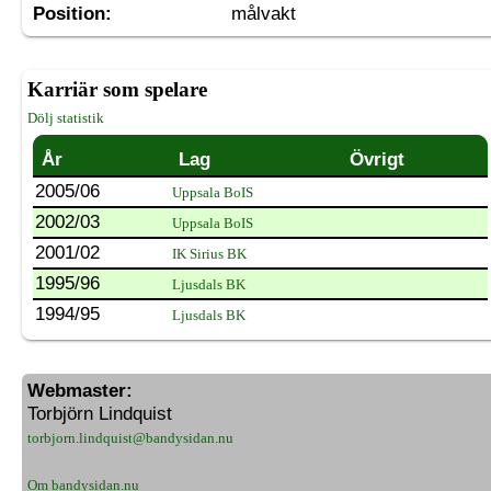
Position:
målvakt
Karriär som spelare
Dölj statistik
År
Lag
Övrigt
2005/06
Uppsala BoIS
2002/03
Uppsala BoIS
2001/02
IK Sirius BK
1995/96
Ljusdals BK
1994/95
Ljusdals BK
Webmaster:
Torbjörn Lindquist
torbjorn.lindquist@bandysidan.nu
Om bandysidan.nu