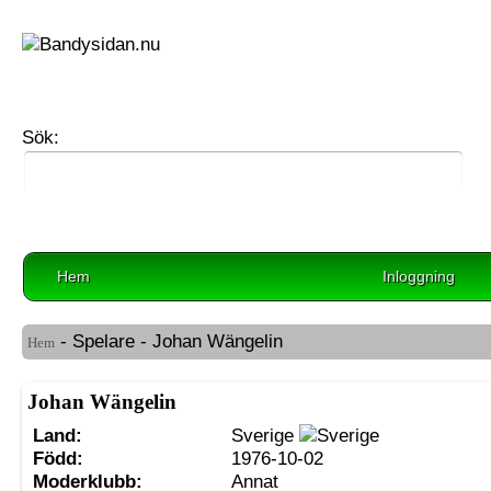
Sök:
Hem
Inloggning
- Spelare - Johan Wängelin
Hem
Johan Wängelin
Land:
Sverige
Född:
1976-10-02
Moderklubb:
Annat