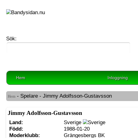
Sök:
Hem
Inloggning
- Spelare - Jimmy Adolfsson-Gustavsson
Hem
Jimmy Adolfsson-Gustavsson
Land:
Sverige
Född:
1988-01-20
Moderklubb:
Grängesbergs BK