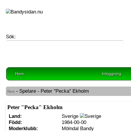
Sök:
Hem
Inloggning
- Spelare - Peter "Pecka" Ekholm
Hem
Peter "Pecka" Ekholm
Land:
Sverige
Född:
1984-00-00
Moderklubb:
Mölndal Bandy