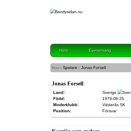
Hem
Evenemang
- Spelare - Jonas Forsell
Hem
Jonas Forsell
Land:
Sverige
Född:
1979-08-25
Moderklubb:
Västerås SK
Position:
Försvar