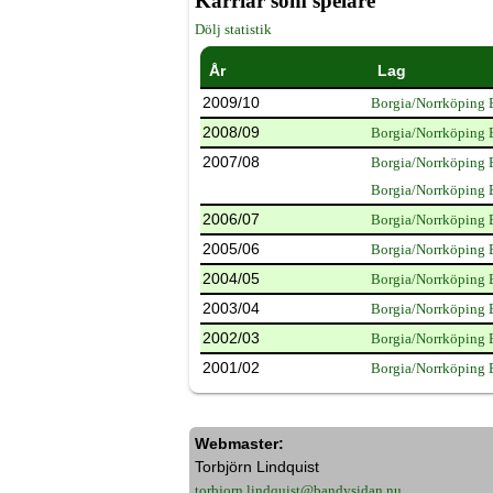
Karriär som spelare
Dölj statistik
År
Lag
2009/10
Borgia/Norrköping
2008/09
Borgia/Norrköping
2007/08
Borgia/Norrköping
Borgia/Norrköping 
2006/07
Borgia/Norrköping
2005/06
Borgia/Norrköping
2004/05
Borgia/Norrköping
2003/04
Borgia/Norrköping
2002/03
Borgia/Norrköping
2001/02
Borgia/Norrköping
Webmaster:
Torbjörn Lindquist
torbjorn.lindquist@bandysidan.nu