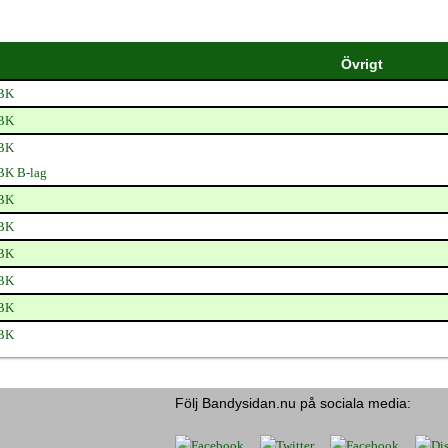
Övrigt
 BK
 BK
 BK
BK B-lag
 BK
 BK
 BK
 BK
 BK
 BK
Följ Bandysidan.nu på sociala media: