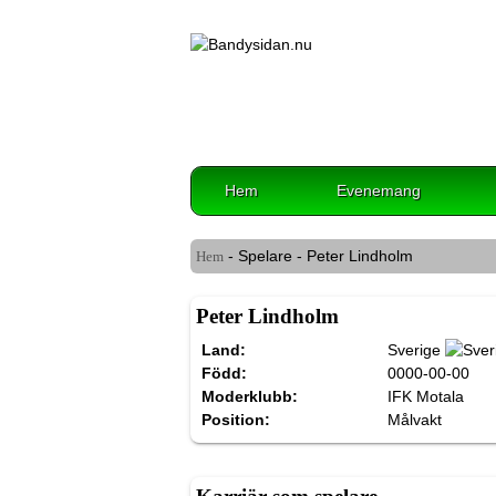
Hem
Evenemang
- Spelare - Peter Lindholm
Hem
Peter Lindholm
Land:
Sverige
Född:
0000-00-00
Moderklubb:
IFK Motala
Position:
Målvakt