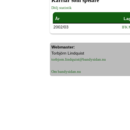
Karriär som spelare
Dölj statistik
År
La
2002/03
IFK 
Webmaster:
Torbjörn Lindquist
torbjorn.lindquist@bandysidan.nu
Om bandysidan.nu