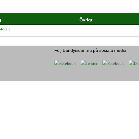
g
Övrigt
Motala
Följ Bandysidan.nu på sociala media: