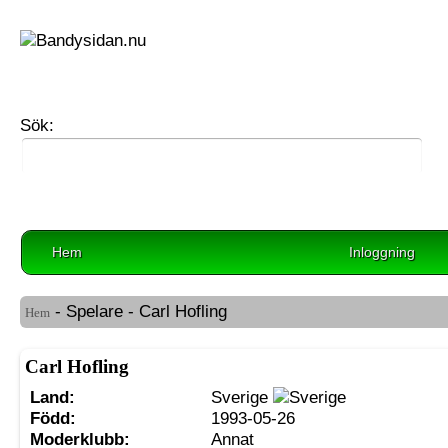
Sök:
Hem
Inloggning
- Spelare - Carl Hofling
Hem
Carl Hofling
Land:
Sverige
Född:
1993-05-26
Moderklubb:
Annat