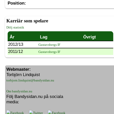
Position:
Karriär som spelare
Dölj statistik
År
Lag
Övrigt
2012/13
Gustavsbergs IF
2011/12
Gustavsbergs IF
Webmaster:
Torbjörn Lindquist
torbjorn.lindquist@bandysidan.nu
Om bandysidan.nu
Följ Bandysidan.nu på sociala
media: