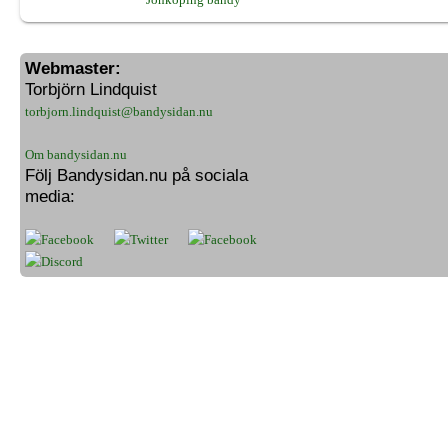
Webmaster:
Torbjörn Lindquist
torbjorn.lindquist@bandysidan.nu
Om bandysidan.nu
Följ Bandysidan.nu på sociala
media: