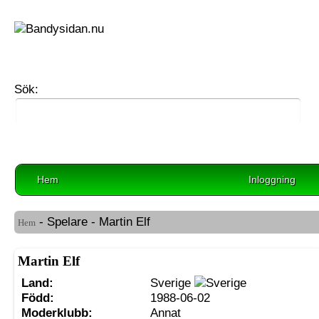
Sök:
Hem
Inloggning
- Spelare - Martin Elf
Hem
Martin Elf
Land:
Sverige
Född:
1988-06-02
Moderklubb:
Annat