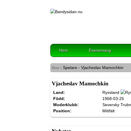
Hem
Evenemang
- Spelare - Vjacheslav Mamochkin
Hem
Vjacheslav Mamochkin
Land:
Ryssland
Född:
1968-03-26
Moderklubb:
Seversky Trubn
Position:
Mittfält