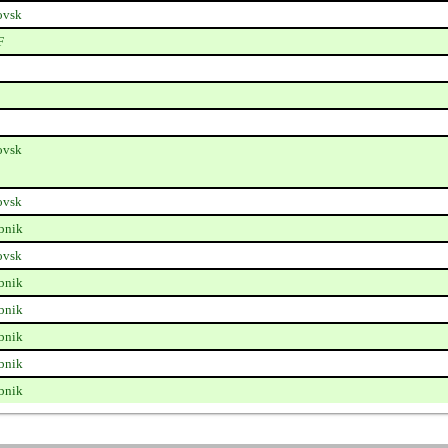
ovsk
F
ovsk
ovsk
bnik
ovsk
bnik
bnik
bnik
bnik
bnik