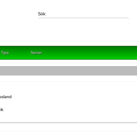
Sök:
Tips
Serier
ik