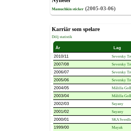
Nyheter
(2005-03-06)
Mamuchkin sticker
Karriär som spelare
Dölj statistik
År
Lag
2010/11
Seversky Tr
2007/08
Seversky Tr
2006/07
Seversky Tr
2005/06
Seversky Tr
2004/05
Målilla GoI
2003/04
Målilla GoI
2002/03
Sayany
2001/02
Sayany
2000/01
SKA Sverdl
1999/00
Mayak