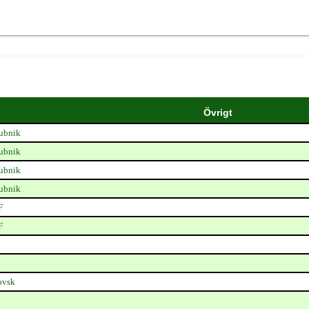
Övrigt
ubnik
ubnik
ubnik
ubnik
F
F
ovsk