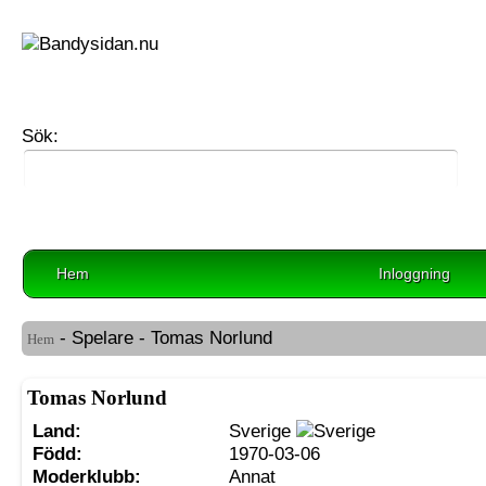
Sök:
Hem
Inloggning
- Spelare - Tomas Norlund
Hem
Tomas Norlund
Land:
Sverige
Född:
1970-03-06
Moderklubb:
Annat