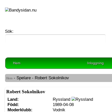
Sök:
Hem
Inloggning
- Spelare - Robert Sokolnikov
Hem
Robert Sokolnikov
Land:
Ryssland
Född:
1989-04-08
Moderklubb:
Vodnik