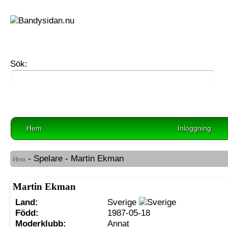
Sök:
Hem
Inloggning
- Spelare - Martin Ekman
Hem
Martin Ekman
Land:
Sverige
Född:
1987-05-18
Moderklubb:
Annat